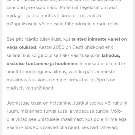
jalanõud ja erksad näod. Mõlemal tegelasel on peas
midagi – justkui müts või kroon –, mis viitab
mängulisusele või erilisele tähendusele nende rollis.
See pilt räägib tulevikust, kus
suhted inimeste vahel on
väga olulised
. Aastal 2050 on Eesti ühiskond ehk
selline, kus kõige olulisemaks väärtuseks on
lähedus,
üksteise toetamine ja hoolimine
. Inimesed ei ela mitte
ainult tehnoloogiamaailmas, vaid ka päris inimeste
maailmas, kus koos olemine, armastus ja sõprus on
endiselt väga tähtsad.
Joonistuse taust on helesinine, justkui taevas või rahulik
ruum, mis annab turvalisuse ja vabaduse tunde. Võib-
olla viitab see unistusele maailmast, kus pole hirme ega
vaenu – kus kõik saavad olla need, kes nad tahavad,