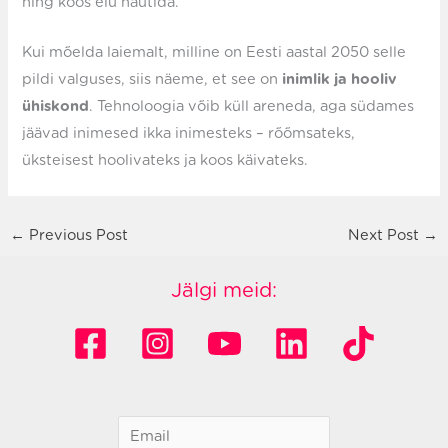
ning koos elu nautida.
Kui mõelda laiemalt, milline on Eesti aastal 2050 selle
pildi valguses, siis näeme, et see on
inimlik ja hooliv
ühiskond
. Tehnoloogia võib küll areneda, aga südames
jäävad inimesed ikka inimesteks – rõõmsateks,
üksteisest hoolivateks ja koos käivateks.
←
Previous Post
Next Post
→
Jälgi meid: